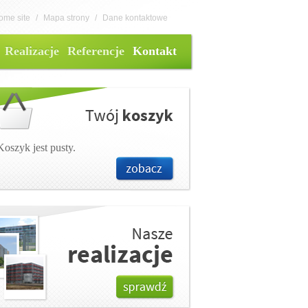
ome site
/
Mapa strony
/
Dane kontaktowe
Realizacje
Referencje
Kontakt
Koszyk jest pusty.